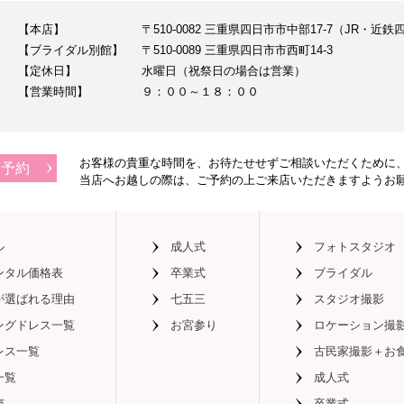
【本店】
〒510-0082 三重県四日市市中部17-7（JR・
【ブライダル別館】
〒510-0089 三重県四日市市西町14-3
【定休日】
水曜日（祝祭日の場合は営業）
【営業時間】
９：００～１８：００
お客様の貴重な時間を、お待たせせずご相談いただくために
店予約
当店へお越しの際は、
ご予約の上ご来店いただきますようお
ル
成人式
フォトスタジオ
ンタル価格表
卒業式
ブライダル
が選ばれる理由
七五三
スタジオ撮影
ングドレス一覧
お宮参り
ロケーション撮
レス一覧
古民家撮影＋お
一覧
成人式
声
卒業式