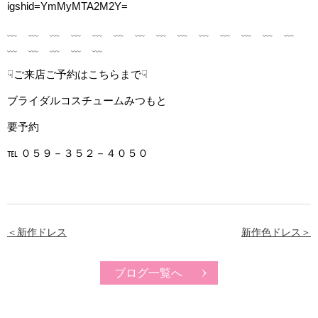
igshid=YmMyMTA2M2Y=
﹏ ﹏ ﹏ ﹏ ﹏ ﹏ ﹏ ﹏ ﹏ ﹏ ﹏ ﹏ ﹏ ﹏
﹏ ﹏ ﹏ ﹏ ﹏
☟ご来店ご予約はこちらまで☟
ブライダルコスチュームみつもと
要予約
℡
０５９－３５２－４０５０
＜新作ドレス
新作色ドレス＞
ブログ一覧へ