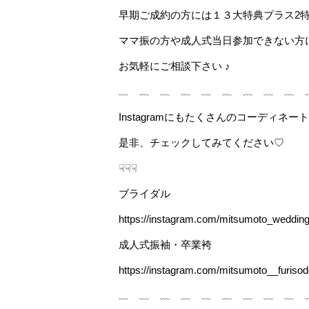
早期ご成約の方には１３大特典プラス2
ママ振の方や成人式当日参加できない方
お気軽にご相談下さい ♪
﹏ ﹏ ﹏ ﹏ ﹏ ﹏ ﹏ ﹏ ﹏ 
Instagramにもたくさんのコーディネ
是非、チェックしてみてください♡
☟☟☟
ブライダル
https://instagram.com/mitsumoto_wed
成人式振袖・卒業袴
https://instagram.com/mitsumoto__fur
﹏ ﹏ ﹏ ﹏ ﹏ ﹏ ﹏ ﹏ ﹏ 