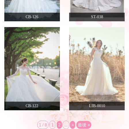
CB-126
ST-038
CB-122
LIB-0010
1 / 8
1
2
...
»
最後 »