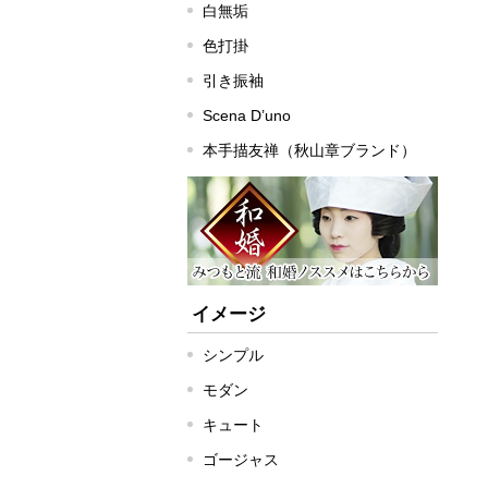
白無垢
色打掛
引き振袖
Scena D’uno
本手描友禅（秋山章ブランド）
イメージ
シンプル
モダン
キュート
ゴージャス