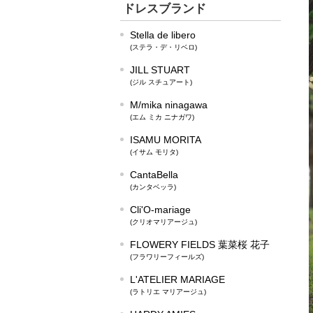
ドレスブランド
Stella de libero
(ステラ・デ・リベロ)
JILL STUART
(ジル スチュアート)
M/mika ninagawa
(エム ミカ ニナガワ)
ISAMU MORITA
(イサム モリタ)
CantaBella
(カンタベッラ)
Cli'O-mariage
(クリオマリアージュ)
FLOWERY FIELDS 葉菜桜 花子
(フラワリーフィールズ)
L'ATELIER MARIAGE
(ラトリエ マリアージュ)